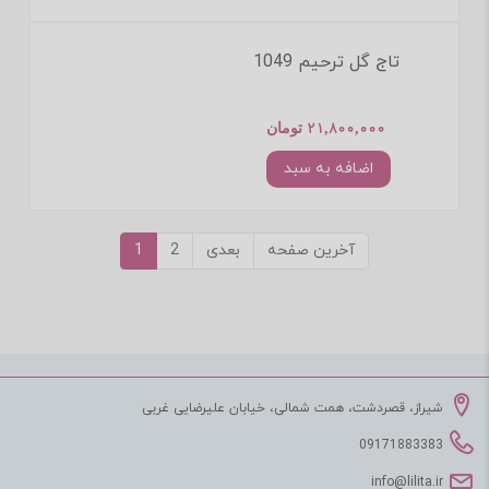
تاج گل ترحیم 1049
21,800,000 تومان
اضافه به سبد
آخرین صفحه
بعدی
2
1
شیراز، قصردشت، همت شمالی، خیابان علیرضایی غربی
09171883383
info@lilita.ir