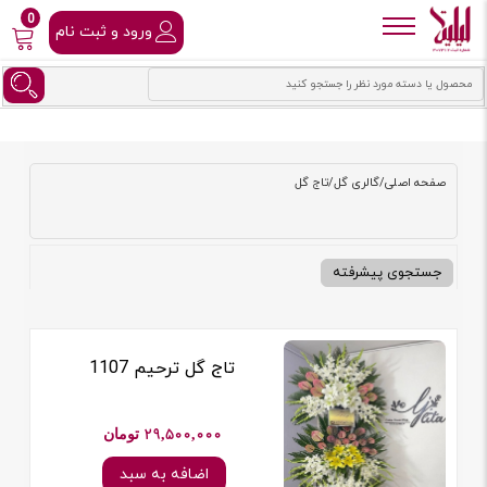
0
ورود و ثبت نام
صفحه اصلی
/
گالری گل
/
تاج گل
جستجوی پیشرفته
تاج گل ترحیم 1107
29,500,000 تومان
اضافه به سبد