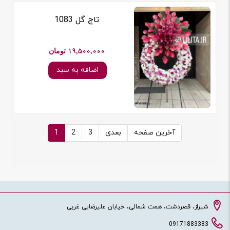
تاج گل 1083
19,500,000 تومان
اضافه به سبد
آخرین صفحه
بعدی
3
2
1
شیراز، قصردشت، همت شمالی، خیابان علیرضایی غربی
09171883383